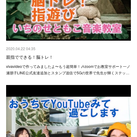
2020.04.22 04:35
親指でできる！脳トレ！
vivavideoで作ってみましたよ〜もう超簡単！🎶zoomでお教室サポート一ノ
瀬朋子LINE公式友達追加とスタンプ送信で5Gの世界で先生が輝くステッ…