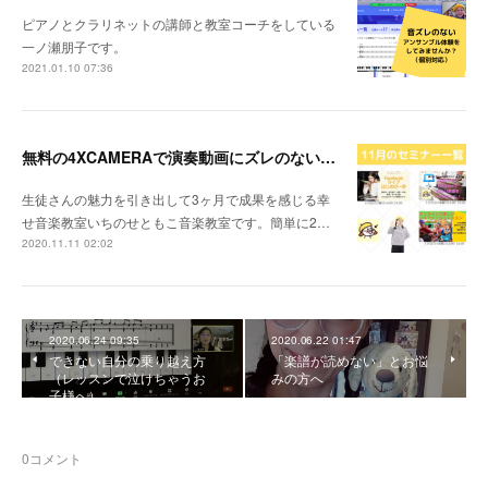
ピアノとクラリネットの講師と教室コーチをしている
一ノ瀬朋子です。
2021.01.10 07:36
無料の4XCAMERAで演奏動画にズレのないアンサンブルを加える方法
生徒さんの魅力を引き出して3ヶ月で成果を感じる幸
せ音楽教室いちのせともこ音楽教室です。簡単に2…
2020.11.11 02:02
2020.06.24 09:35
2020.06.22 01:47
できない自分の乗り越え方
「楽譜が読めない」とお悩
（レッスンで泣けちゃうお
みの方へ
子様へ）
0
コメント