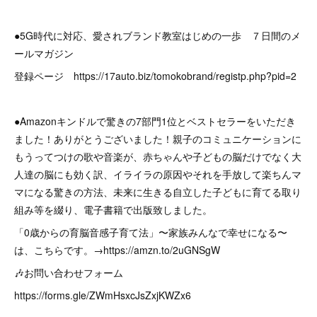
●5G時代に対応、愛されブランド教室はじめの一歩 ７日間のメ
ールマガジン
登録ページ https://17auto.biz/tomokobrand/registp.php?pid=2
●Amazonキンドルで驚きの7部門1位とベストセラーをいただき
ました！ありがとうございました！親子のコミュニケーションに
もうってつけの歌や音楽が、赤ちゃんや子どもの脳だけでなく大
人達の脳にも効く訳、イライラの原因やそれを手放して楽ちんマ
マになる驚きの方法、未来に生きる自立した子どもに育てる取り
組み等を綴り、電子書籍で出版致しました。
「0歳からの育脳音感子育て法」〜家族みんなで幸せになる〜
は、こちらです。→https://amzn.to/2uGNSgW
🎶お問い合わせフォーム
https://forms.gle/ZWmHsxcJsZxjKWZx6