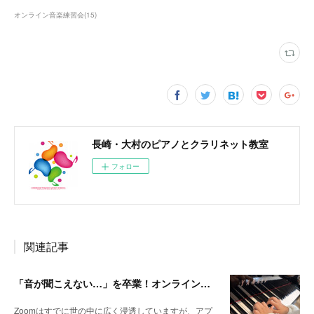
オンライン音楽練習会
(
15
)
長崎・大村のピアノとクラリネット教室
フォロー
関連記事
「音が聞こえない…」を卒業！オンライン音楽レッスンで“必ず音を届ける”Zoom設定のコツ
Zoomはすでに世の中に広く浸透していますが、アプ