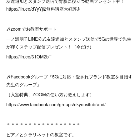
友達追加とスタンプ送信で育脳に役立つ動画プレゼント中！
https://lin.ee/dYyYji2無料講座大好評♪
🎶zoomでお教室サポート
一ノ瀬朋子LINE公式友達追加とスタンプ送信で5Gの世界で先生
が輝くステップ配信プレゼント！（今だけ）
https://lin.ee/61OM2bT
🎶Facebookグループ『5Gに対応・愛されブランド教室を目指す
先生のグループ』
（入室特典、ZOOMの使い方お教えします）
https://www.facebook.com/groups/okyousitubrand/
＊＊＊＊＊＊＊＊＊＊＊＊＊＊＊＊＊
ピアノとクラリネットの教室です。