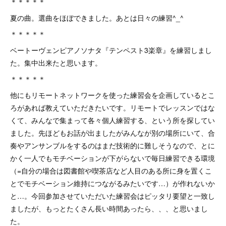
＊＊＊＊＊
夏の曲。選曲をほぼできました。あとは日々の練習^_^
＊＊＊＊＊
ベートーヴェンピアノソナタ『テンペスト3楽章』を練習しまし
た。集中出来たと思います。
＊＊＊＊＊
他にもリモートネットワークを使った練習会を企画しているとこ
ろがあれば教えていただきたいです。リモートでレッスンではな
くて、みんなで集まって各々個人練習する、という所を探してい
ました。先ほどもお話が出ましたがみんなが別の場所にいて、合
奏やアンサンブルをするのはまだ技術的に難しそうなので、とに
かく一人でもモチベーションが下がらないで毎日練習できる環境
（=自分の場合は図書館や喫茶店など人目のある所に身を置くこ
とでモチベーション維持につながるみたいです…）が作れないか
と…。今回参加させていただいた練習会はピッタリ要望と一致し
ましたが、もっとたくさん長い時間あったら、、、と思いまし
た。