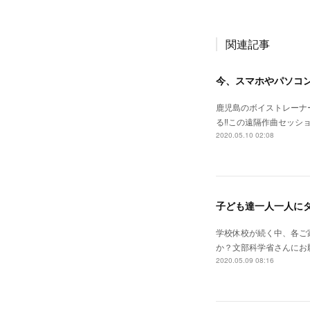
関連記事
今、スマホやパソコン
鹿児島のボイストレーナー
る‼️この遠隔作曲セッション⭐️
2020.05.10 02:08
子ども達一人一人に
学校休校が続く中、各ご
か？文部科学省さんにお
2020.05.09 08:16