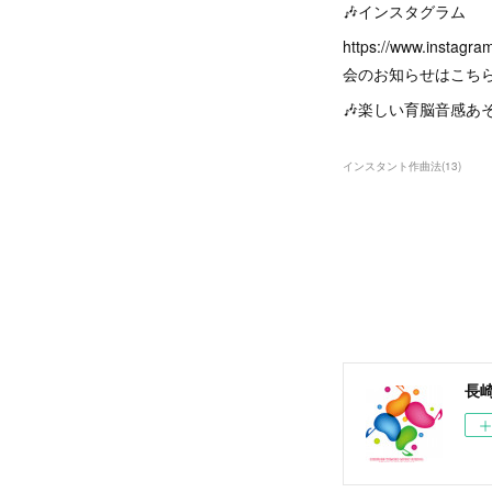
🎶インスタグラム
https://www.in
会のお知らせはこちらから】
🎶楽しい育脳音感あそびLIN
インスタント作曲法
(
13
)
長