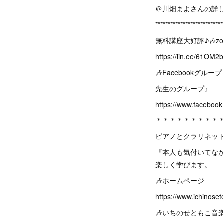
＠川畑まよさんの詳しい情報はこ
*******************
無料講座大好評♪🎶z
https://lin.ee/61OM2
🎶Facebookグ
先生のグループ』
https://www.facebook
＊＊＊＊＊＊＊＊＊
ピアノとクラリネッ
『本人も気付いてな
楽しく学びます。
🎶ホームページ
https://www.ichinos
🎶いちのせともこ音楽教室フェ