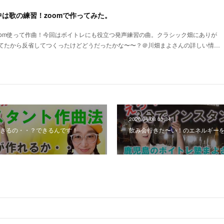
は歌の練習！zoomで作ってみた。
oom使って作曲！今回はボイトレにも役立つ発声練習の曲。クラシック畑にありが
てたから反省してつくったけどどうだったかな〜〜？＠川畑まよさんの詳しい情…
2020.04.08 00:34
きるの・・？できるんです！
飲み会行きた〜い！のエネルギーを