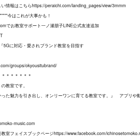
ちらhttps://peraichi.com/landing_pages/view/3mmm
*************今はこれが大事かも！
oomでお教室サポート一ノ瀬朋子LINE公式友達追加
bT
ループ『5Gに対応・愛されブランド教室を目指す
.com/groups/okyousitubrand/
＊＊＊＊＊＊＊＊
トの教室です。
かった魅力を引き出し、オンリーワンに育てる教室です。』 アプリや
etomoko-music.com
イスブックページhttps://www.facebook.com/ichinosetomoko.m