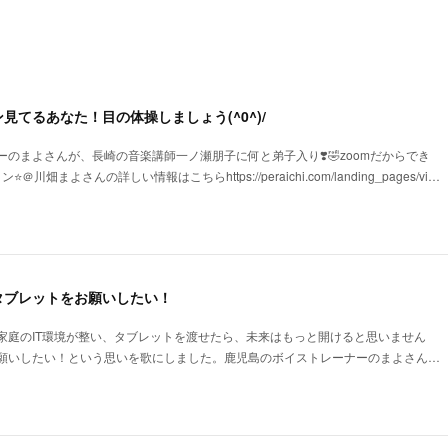
見てるあなた！目の体操しましょう(^0^)/
のまよさんが、長崎の音楽講師一ノ瀬朋子に何と弟子入り❣️🤣zoomだからでき
＠川畑まよさんの詳しい情報はこちらhttps://peraichi.com/landing_pages/vi…
タブレットをお願いしたい！
家庭のIT環境が整い、タブレットを渡せたら、未来はもっと開けると思いません
願いしたい！という思いを歌にしました。鹿児島のボイストレーナーのまよさん…