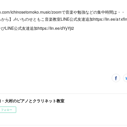
stagram.com/ichinosetomoko.music/zoomで音楽や勉強などの集中
🎶いちのせともこ音楽教室LINE公式友達追加https://lin.ee/a1xfIn
E公式友達追加https://lin.ee/dYyYji2
崎・大村のピアノとクラリネット教室
フォロー