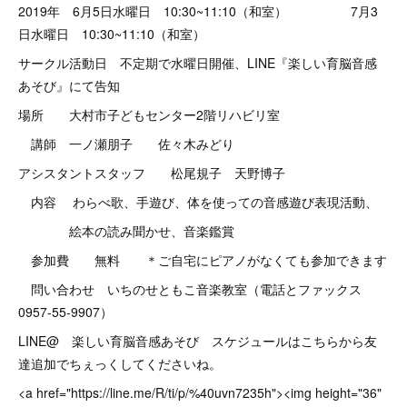
2019年 6月5日水曜日 10:30~11:10（和室） 7月3
日水曜日 10:30~11:10（和室）
サークル活動日 不定期で水曜日開催、LINE『楽しい育脳音感
あそび』にて告知
場所 大村市子どもセンター2階リハビリ室
講師 一ノ瀬朋子 佐々木みどり
アシスタントスタッフ 松尾規子 天野博子
内容 わらべ歌、手遊び、体を使っての音感遊び表現活動、
絵本の読み聞かせ、音楽鑑賞
参加費 無料 ＊ご自宅にピアノがなくても参加できます
問い合わせ いちのせともこ音楽教室（電話とファックス
0957-55-9907）
LINE@ 楽しい育脳音感あそび スケジュールはこちらから友
達追加でちぇっくしてくださいね。
<a href="https://line.me/R/ti/p/%40uvn7235h"><img height="36"