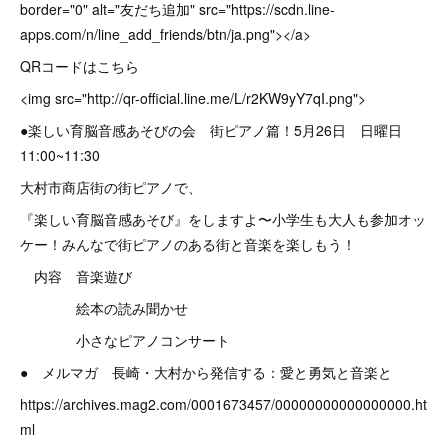
border="0" alt="友だち追加" src="https://scdn.line-
apps.com/n/line_add_friends/btn/ja.png"></a>
QRコードはこちら
<img src="http://qr-official.line.me/L/r2KW9yY7qI.png">
●楽しい育脳音感あそびの会 街ピアノ篇！5月26日 日曜日
11:00~11:30
大村市商店街の街ピアノで、
『楽しい育脳音感あそび』をしますよ〜小学生も大人も参加オッ
ケー！みんなで街ピアノのある街と音楽を楽しもう！
内容 音楽遊び
絵本の読み聞かせ
小さなピアノコンサート
● メルマガ 長崎・大村から発信する：愛と勇気と音楽と
https://archives.mag2.com/0001673457/00000000000000000.ht
ml