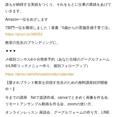
誰もが納得する実績をつくり、それをもとに仕事の業績をあげて
いきます。
Amazon一位をめざします
7部門一位を獲得しました！著書『0歳からの育脳音感子育て法』
https://amzn.to/3i5frE2
教室の先生のブランディングに。
▼▼▼
🎶個別コンサル6０分簡単予約（あなた仕様のグーグルフォーム
やLINEリッチメニュー作り、個別フォローアップ）
https://airrsv.net/ichinosetomoko/calendar
【愛されブランド教室を目指す先生のための無料講座好評開催
中！】
今までの講座 flatで楽譜作成、canvaでときめく画像を作る会、
リモートアンサンブル動画を作る会、zoomの使い方、
オンラインレッスン 座談会、グーグルフォームの作り方、LINE