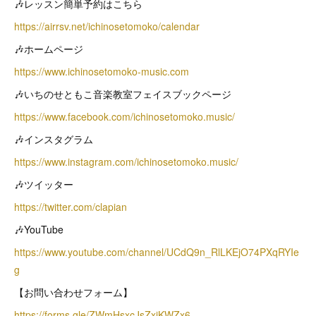
🎶レッスン簡単予約はこちら
https://airrsv.net/ichinosetomoko/calendar
🎶ホームページ
https://www.ichinosetomoko-music.com
🎶いちのせともこ音楽教室フェイスブックページ
https://www.facebook.com/ichinosetomoko.music/
🎶インスタグラム
https://www.instagram.com/ichinosetomoko.music/
🎶ツイッター
https://twitter.com/clapian
🎶YouTube
https://www.youtube.com/channel/UCdQ9n_RlLKEjO74PXqRYIe
g
【お問い合わせフォーム】
https://forms.gle/ZWmHsxcJsZxjKWZx6