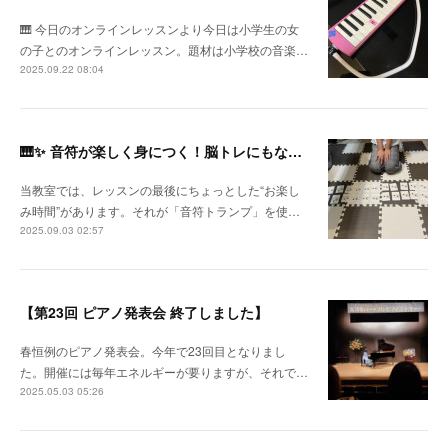
🎹 今日のオンラインレッスンより今日は小学生の女
の子とのオンラインレッスン。題材は小学校の音楽…
2025.09.22 08:04
🎹✨ 音符が楽しく身につく！脳トレにもなるピアノレッスン ✨🎹
当教室では、レッスンの最後にちょっとした“お楽し
み時間”があります。それが「音符トランプ」を使…
2025.09.03 02:57
【第23回 ピアノ発表会 終了しました】
春恒例のピアノ発表会。今年で23回目となりまし
た。開催には毎年エネルギーが要りますが、それで…
2025.05.03 05:26