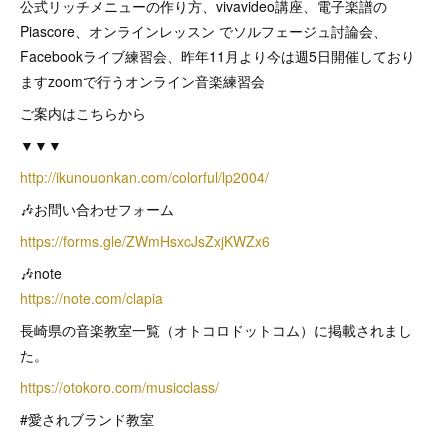
公式リッチメニューの作り方、vivavideo講座、電子楽譜の
Piascore、オンラインレッスン でソルフェージュ討論会、
Facebookライブ練習会、昨年11月より今は週5日開催しており
ますzoomで行うオンライン音楽練習会
ご案内はこちらから
▼▼▼
http://ikunouonkan.com/colorful/lp2004/
🎶お問い合わせフォーム
https://forms.gle/ZWmHsxcJsZxjKWZx6
🎶note
https://note.com/clapia
長崎県の音楽教室一覧（オトコロドットコム）に掲載されまし
た。
https://otokoro.com/musicclass/
#愛されブランド教室